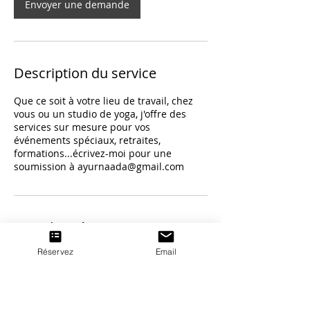
Envoyer une demande
Description du service
Que ce soit à votre lieu de travail, chez
vous ou un studio de yoga, j'offre des
services sur mesure pour vos
événements spéciaux, retraites,
formations...écrivez-moi pour une
soumission à ayurnaada@gmail.com
Coordonnées
Réservez
Email
1307 Rue le Villageois, Val-
David, QC, Canada
438-499-6113
ayurnaada@gmail.com