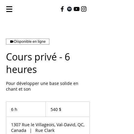
Disponible en ligne
Cours privé - 6
heures
Pour développer une base solide en
chant et son
540 dollars
canadiens
6 h
6
540 $
h
1307 Rue le Villageois, Val-David, QC,
Canada
|
Rue Clark