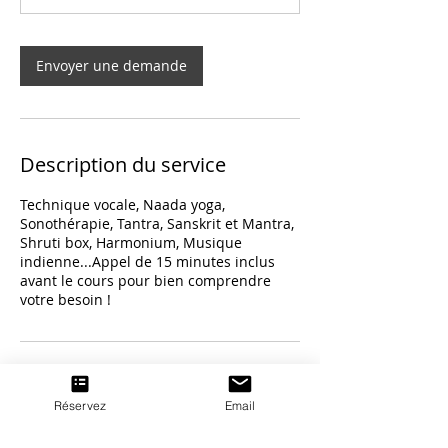
Envoyer une demande
Description du service
Technique vocale, Naada yoga,
Sonothérapie, Tantra, Sanskrit et Mantra,
Shruti box, Harmonium, Musique
indienne...Appel de 15 minutes inclus
avant le cours pour bien comprendre
votre besoin !
Coordonnées
Réservez
Email
1307 Rue le Villageois, Val-
David, QC, Canada