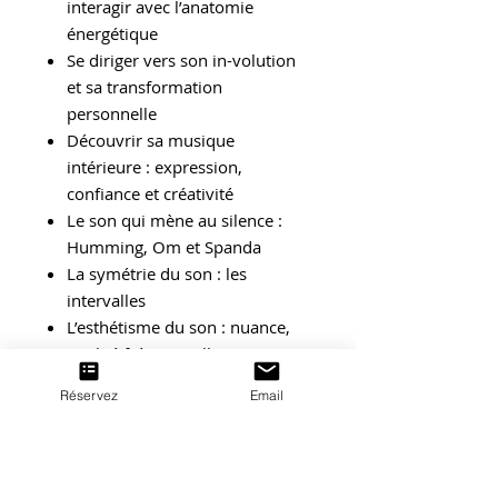
interagir avec l’anatomie
énergétique
Se diriger vers son in-volution
et sa transformation
personnelle
Découvrir sa musique
intérieure : expression,
confiance et créativité
Le son qui mène au silence :
Humming, Om et Spanda
La symétrie du son : les
intervalles
L’esthétisme du son : nuance,
qualité fréquentielle,
harmoniques
Réservez
Email
La coordination souffle-voix
Microcosme-macrocosme de
l’univers intérieur
Transcendance et enracinement